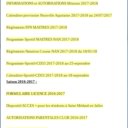
INFORMATIONS et AUTORISATIONS Mineurs 2017-2018
Calendrier provisoire Nouvelle Aquitaine 2017-2018 au 24/07/2017
Règlements FFN MAITRES 2017-2018
Programme Sportif MAITRES NAN 2017-2018
Règlements Natation Course NAN 2017-2018 du 18/01/18
Programme-Sportif-CD33 2017-2018 au-25-septembre
Calendrier-Sportif-CD33 2017-2018 au-18-septembre
Saison 2016-2017 :
FORMULAIRE LICENCE 2016-2017
Dispositif ACCES + pour les résidents à Saint Médard en Jalles
AUTORISATIONS PARENTALES CLUB 2016-2017