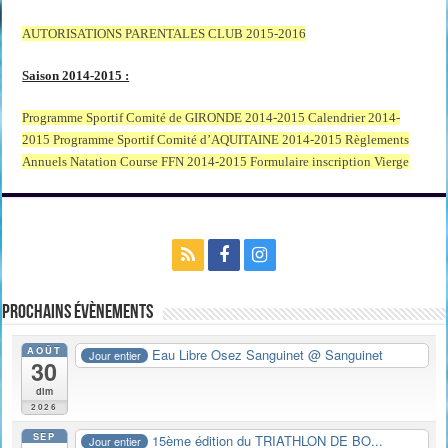
AUTORISATIONS PARENTALES CLUB 2015-2016
Saison 2014-2015 :
Programme Sportif Comité de GIRONDE 2014-2015
Calendrier 2014-
2015
Programme Sportif Comité d’AQUITAINE 2014-2015
Règlements
Annuels Natation Course FFN 2014-2015
Formulaire inscription Vierge
Prochains évènements
AOÛT
Eau Libre Osez Sanguinet
@ Sanguinet
Jour entier
30
dim
2026
SEP
15ème édition du TRIATHLON DE BO...
Jour entier