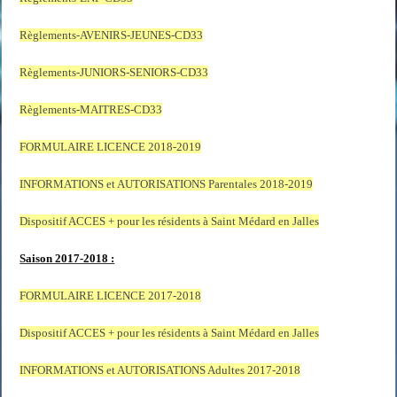
Règlements-AVENIRS-JEUNES-CD33
Règlements-JUNIORS-SENIORS-CD33
Règlements-MAITRES-CD33
FORMULAIRE LICENCE 2018-2019
INFORMATIONS et AUTORISATIONS Parentales 2018-2019
Dispositif ACCES + pour les résidents à Saint Médard en Jalles
Saison 2017-2018 :
FORMULAIRE LICENCE 2017-2018
Dispositif ACCES + pour les résidents à Saint Médard en Jalles
INFORMATIONS et AUTORISATIONS Adultes 2017-2018