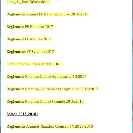
note_de_frais Bénévole etc
Règlements Annuel FF Natation Course 2016-2017
Règlement FF Natation 2017
Règlement FF Maitres 2017
Règlements FF Synchro 2017
Circulaire des Officiels SYNCHRO
Règlement Natation Course Aquitaine 2016/2017
Règlement Natation Course Master Aquitaine 2016/2017
Règlement Natation Course Gironde 2016/2017
Saison 2015-2016 :
Règlements Annuels Natation Course FFN 2015-2016