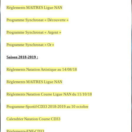
Règlements MAITRES Ligue NAN
Programme Synchronat « Découverte »
Programme Synchronat « Argent »
Programme Synchronat « Or »
Saison 2018-2019 :
Règlements Natation Artistique au 14/08/18
Règlements MAITRES Ligue NAN
Règlements Natation Course Ligue NAN du 11/10/18
Programme-Sportif-CD33 2018-2019 au 10 octobre
Calendrier Natation Course CD33
Règlements-ENF-CD33