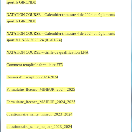
sportifs GIRONDE
NATATION COURSE –
Calendrier trimestre 4 de 2024 et règlements
sportifs GIRONDE
NATATION COURSE –
Calendrier trimestre 4 de 2024 et règlements
sportifs LNAN 2023-24 (01/01/24)
NATATION COURSE – Grille de qualification LNA
Comment remplir le formulaire FFN
Dossier d’inscription 2023-2024
Formulaire_licence_MINEUR_2024_2025
Formulaire_licence_MAJEUR_2024_2025
questionnaire_sante_mineur_2023_2024
questionnaire_sante_majeur_2023_2024