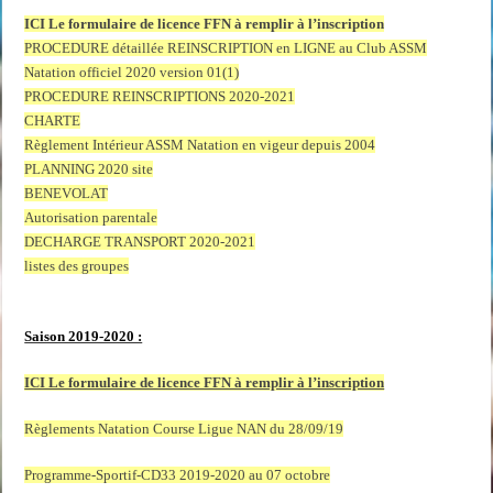
ICI Le formulaire de licence FFN à remplir à l’inscription
PROCEDURE détaillée REINSCRIPTION en LIGNE au Club ASSM
Natation officiel 2020 version 01(1)
PROCEDURE REINSCRIPTIONS 2020-2021
CHARTE
Règlement Intérieur ASSM Natation en vigeur depuis 2004
PLANNING 2020 site
BENEVOLAT
Autorisation parentale
DECHARGE TRANSPORT 2020-2021
listes des groupes
Saison 2019-2020 :
ICI Le formulaire de licence FFN à remplir à l’inscription
Règlements Natation Course Ligue NAN du 28/09/19
Programme-Sportif-CD33 2019-2020 au 07 octobre