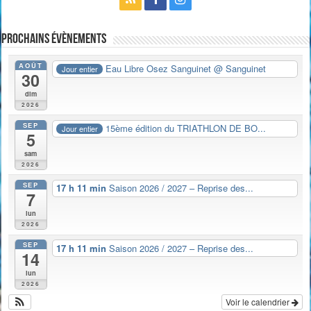
Prochains évènements
AOÛT
Eau Libre Osez Sanguinet
@ Sanguinet
Jour entier
30
dim
2026
SEP
15ème édition du TRIATHLON DE BO...
Jour entier
5
sam
2026
SEP
17 h 11 min
Saison 2026 / 2027 – Reprise des...
7
lun
2026
SEP
17 h 11 min
Saison 2026 / 2027 – Reprise des...
14
lun
2026
Voir le calendrier