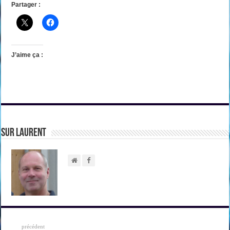
Partager :
J’aime ça :
sur Laurent
IMG_20170521_080613
DSC09248
DSC09241
précédent