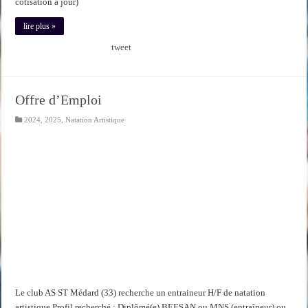
cotisation à jour)
lire plus »
tweet
Offre d’Emploi
2024
,
2025
,
Natation Artistique
Le club AS ST Médard (33) recherche un entraineur H/F de natation
artistique Profil recherché : Diplômé(e) BEESAN ou MNS (entraîneur) ou