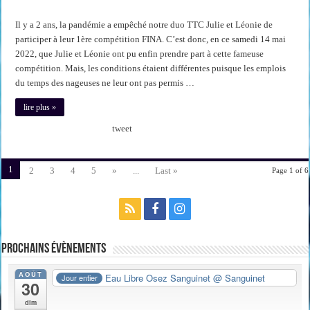
Il y a 2 ans, la pandémie a empêché notre duo TTC Julie et Léonie de
participer à leur 1ère compétition FINA. C’est donc, en ce samedi 14 mai
2022, que Julie et Léonie ont pu enfin prendre part à cette fameuse
compétition. Mais, les conditions étaient différentes puisque les emplois
du temps des nageuses ne leur ont pas permis …
lire plus »
tweet
1
2
3
4
5
»
...
Last »
Page 1 of 6
Prochains évènements
AOÛT
Eau Libre Osez Sanguinet
@ Sanguinet
Jour entier
30
dim