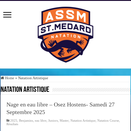
Home
»
Natation Artistique
Natation Artistique
Nage en eau libre – Osez Hostens- Samedi 27
Septembre 2025
2025
,
Benjamins
,
eau libre
,
Juniors
,
Master
,
Natation Artistique
,
Natation Course
,
Résultats