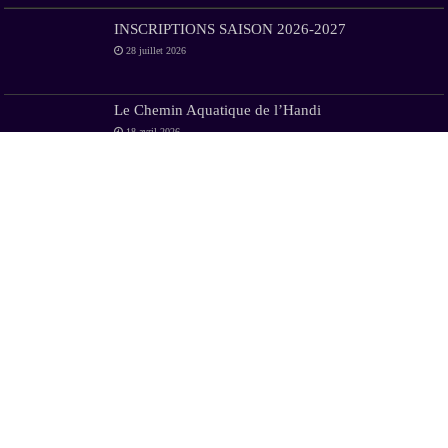
INSCRIPTIONS SAISON 2026-2027
28 juillet 2026
Le Chemin Aquatique de l’Handi
18 avril 2026
Loto organisé par le club de Natation – Samedi 02
Mai 2026
28 janvier 2026
Bonne année 2026
4 janvier 2026
Nage en eau libre – Osez Hostens- Samedi 27
Septembre 2025
27 septembre 2025