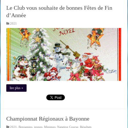
Le Club vous souhaite de bonnes Fêtes de Fin
d’Année
2021
lire plus »
Championnat Régionaux à Bayonne
2021
,
Benjamins
,
jeunes
,
Minimes
,
Natation Course
,
Résultats