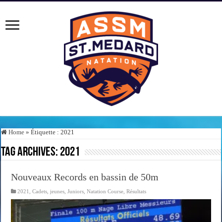
Home
»
Étiquette :
2021
Tag Archives:
2021
Nouveaux Records en bassin de 50m
2021
,
Cadets
,
jeunes
,
Juniors
,
Natation Course
,
Résultats