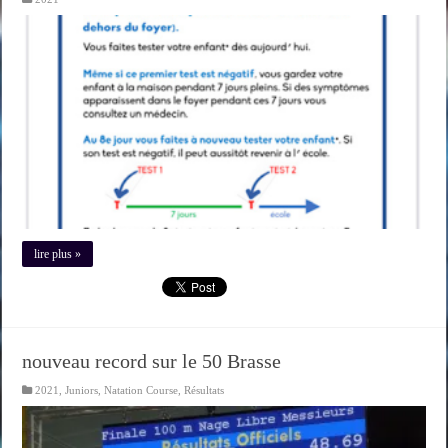
lire plus »
nouveau record sur le 50 Brasse
2021
,
Juniors
,
Natation Course
,
Résultats