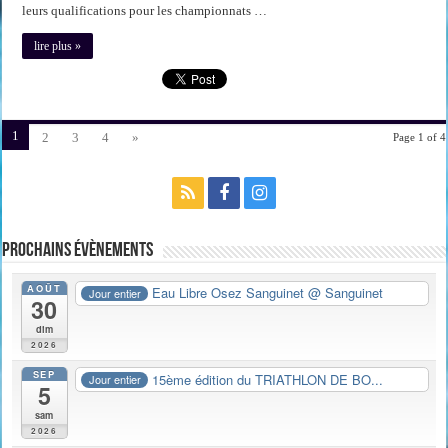
leurs qualifications pour les championnats …
lire plus »
1
2
3
4
»
Page 1 of 4
Prochains évènements
AOÛT
Eau Libre Osez Sanguinet
@ Sanguinet
Jour entier
30
dim
2026
SEP
15ème édition du TRIATHLON DE BO...
Jour entier
5
sam
2026