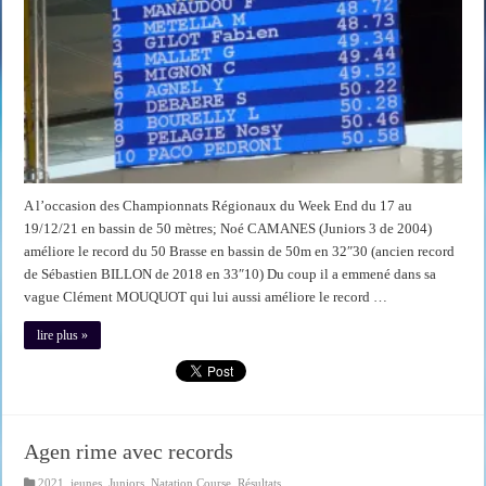
A l’occasion des Championnats Régionaux du Week End du 17 au
19/12/21 en bassin de 50 mètres; Noé CAMANES (Juniors 3 de 2004)
améliore le record du 50 Brasse en bassin de 50m en 32″30 (ancien record
de Sébastien BILLON de 2018 en 33″10) Du coup il a emmené dans sa
vague Clément MOUQUOT qui lui aussi améliore le record …
lire plus »
Agen rime avec records
2021
,
jeunes
,
Juniors
,
Natation Course
,
Résultats