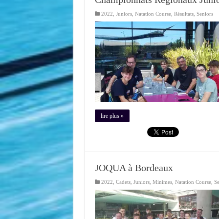
2022
,
Juniors
,
Natation Course
,
Résultats
,
Seniors
lire plus »
JOQUA à Bordeaux
2022
,
Cadets
,
Juniors
,
Minimes
,
Natation Course
,
Se