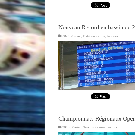
Nouveau Record en bassin de 
2023
,
Juniors
,
Natation Course
,
Seniors
Championnats Régionaux Open
2023
,
Master
,
Natation Course
,
Seniors