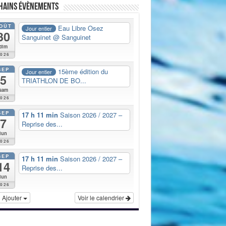
hains évènements
OÛT
Eau Libre Osez
Jour entier
30
Sanguinet
@ Sanguinet
dim
2026
SEP
15ème édition du
Jour entier
5
TRIATHLON DE BO...
sam
2026
SEP
17 h 11 min
Saison 2026 / 2027 –
7
Reprise des...
lun
2026
SEP
17 h 11 min
Saison 2026 / 2027 –
14
Reprise des...
lun
2026
Ajouter
Voir le calendrier