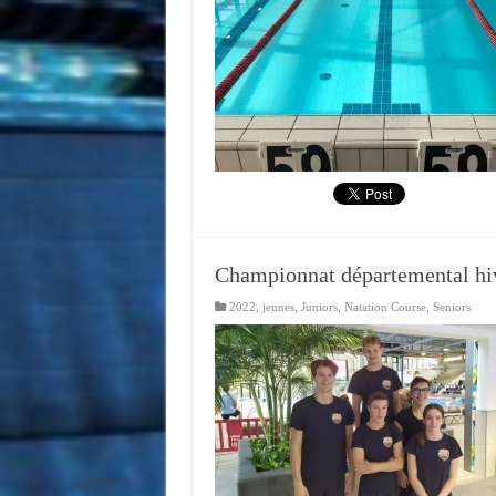
Championnat départemental hi
2022
,
jeunes
,
Juniors
,
Natation Course
,
Seniors