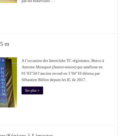
par les bénévoles …
25 m
A l’occasion des Interclubs TC régionaux; Bravo à
Antoine Mouquot (Junior-senior) qui améliore en
01’03″34 l’ancien record en 1’04″10 détenu par
Sébastien Billon depuis les IC de 2017.
lire plus »
rs/Séniors à Limoges