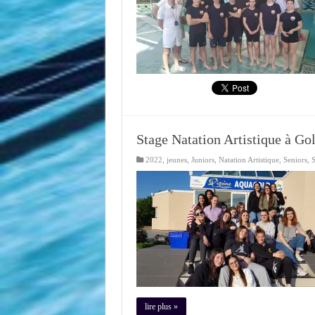
Stage Natation Artistique à Go
2022
,
jeunes
,
Juniors
,
Natation Artistique
,
Seniors
,
lire plus »