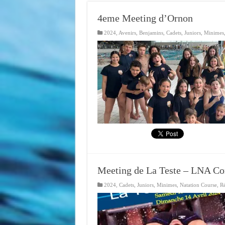
4eme Meeting d’Ornon
2024
,
Avenirs
,
Benjamins
,
Cadets
,
Juniors
,
Minimes
Meeting de La Teste – LNA Co
2024
,
Cadets
,
Juniors
,
Minimes
,
Natation Course
,
Ré