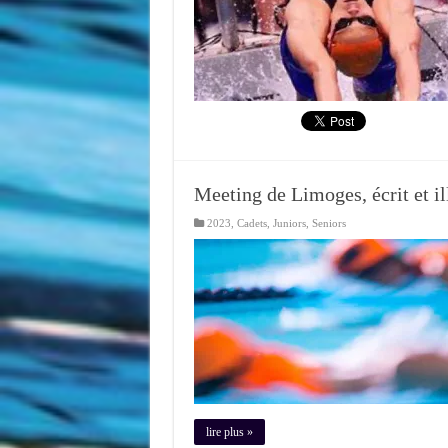
Meeting de Limoges, écrit et ill
2023
,
Cadets
,
Juniors
,
Seniors
lire plus »