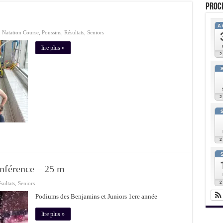
Proc
A
,
Natation Course
,
Poussins
,
Résultats
,
Seniors
lire plus »
nférence – 25 m
sultats
,
Seniors
Podiums des Benjamins et Juniors 1ere année
lire plus »