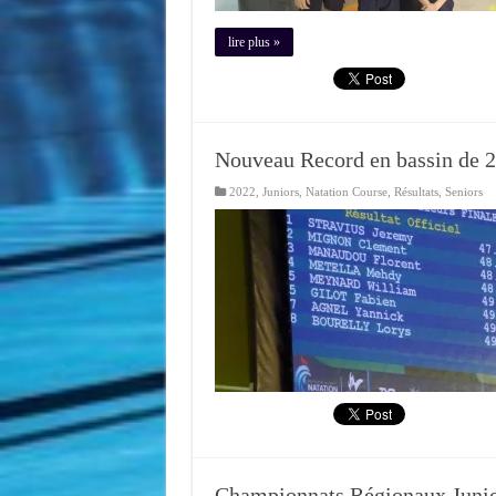
lire plus »
Nouveau Record en bassin de 
2022
,
Juniors
,
Natation Course
,
Résultats
,
Seniors
Championnats Régionaux Junio