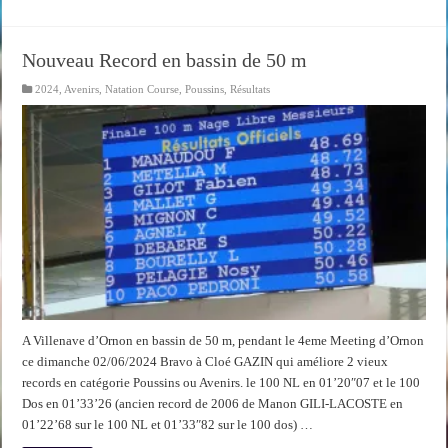
Nouveau Record en bassin de 50 m
2024
,
Avenirs
,
Natation Course
,
Poussins
,
Résultats
A Villenave d’Ornon en bassin de 50 m, pendant le 4eme Meeting d’Ornon
ce dimanche 02/06/2024 Bravo à Cloé GAZIN qui améliore 2 vieux
records en catégorie Poussins ou Avenirs. le 100 NL en 01’20″07 et le 100
Dos en 01’33’26 (ancien record de 2006 de Manon GILI-LACOSTE en
01’22’68 sur le 100 NL et 01’33″82 sur le 100 dos) …