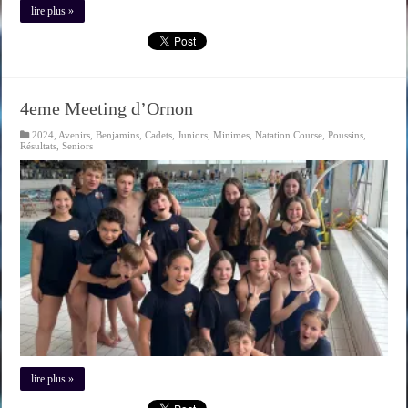
lire plus »
4eme Meeting d’Ornon
2024
,
Avenirs
,
Benjamins
,
Cadets
,
Juniors
,
Minimes
,
Natation Course
,
Poussins
,
Résultats
,
Seniors
lire plus »