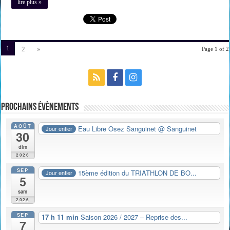
lire plus »
1
2
»
Page 1 of 2
Prochains évènements
AOÛT
Eau Libre Osez Sanguinet
@ Sanguinet
Jour entier
30
dim
2026
SEP
15ème édition du TRIATHLON DE BO...
Jour entier
5
sam
2026
SEP
17 h 11 min
Saison 2026 / 2027 – Reprise des...
7