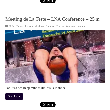
Meeting de La Teste – LNA Conférence – 25 m
2024
,
Cadets
,
Juniors
,
Minimes
,
Natation Course
,
Résultats
,
Seniors
Podiums des Benjamins et Juniors 1ere année
lire plus »