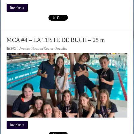
lire plus »
MCA #4 – LA TESTE DE BUCH – 25 m
2024
,
Avenirs
,
Natation Course
,
Poussins
lire plus »