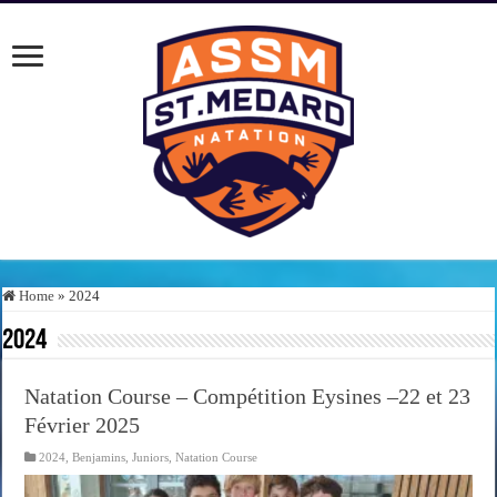
Home
»
2024
2024
Natation Course – Compétition Eysines –22 et 23
Février 2025
2024
,
Benjamins
,
Juniors
,
Natation Course