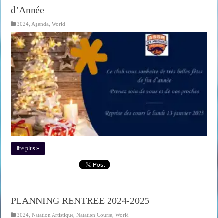
d’Année
2024
,
Agenda
,
World
lire plus »
PLANNING RENTREE 2024-2025
2024
,
Natation Artistique
,
Natation Course
,
World