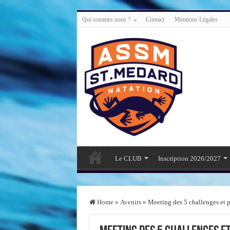
Qui sommes nous ?
Contact
Mentions Légales
Le CLUB
Inscription 2026/2027
Home
»
Avenirs
»
Meeting des 5 challenges et 