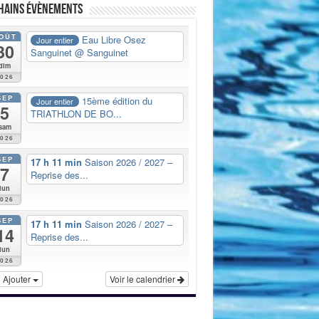
hains évènements
OÛT
Eau Libre Osez
Jour entier
30
Sanguinet
@ Sanguinet
dim
2026
SEP
15ème édition du
Jour entier
5
TRIATHLON DE BO...
sam
2026
SEP
17 h 11 min
Saison 2026 / 2027 –
7
Reprise des...
lun
2026
SEP
17 h 11 min
Saison 2026 / 2027 –
14
Reprise des...
lun
2026
Ajouter
Voir le calendrier