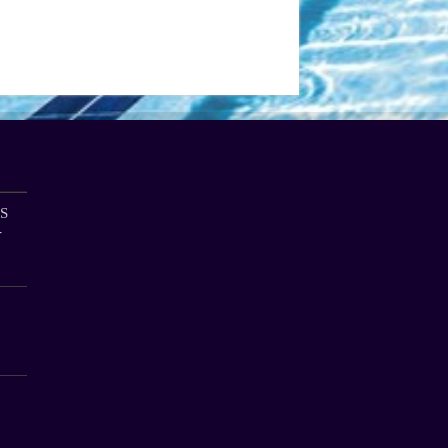
S
-
i