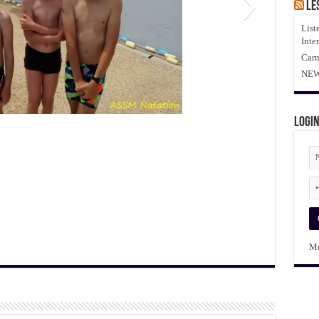
Le
List
Inte
Carn
NEWS
Logi
Md