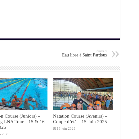
dav
dav
dig
dig
dig
dig
dig
dig
Suivant
Eau libre à Saint Pardoux
on Course (Juniors) –
Natation Course (Avenirs) –
ng LNA Tour – 15 & 16
Coupe d’été – 15 Juin 2025
025
15 juin 2025
in 2025