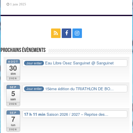
1 juin 2025
Prochains évènements
AOÛT
Eau Libre Osez Sanguinet
@ Sanguinet
Jour entier
30
dim
2026
SEP
15ème édition du TRIATHLON DE BO...
Jour entier
5
sam
2026
SEP
17 h 11 min
Saison 2026 / 2027 – Reprise des...
7
lun
2026