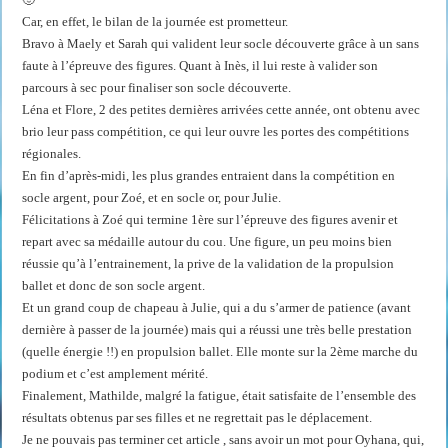
Car, en effet, le bilan de la journée est prometteur.
Bravo à Maely et Sarah qui valident leur socle découverte grâce à un sans
faute à l’épreuve des figures. Quant à Inès, il lui reste à valider son
parcours à sec pour finaliser son socle découverte.
Léna et Flore, 2 des petites dernières arrivées cette année, ont obtenu avec
brio leur pass compétition, ce qui leur ouvre les portes des compétitions
régionales.
En fin d’après-midi, les plus grandes entraient dans la compétition en
socle argent, pour Zoé, et en socle or, pour Julie.
Félicitations à Zoé qui termine 1ère sur l’épreuve des figures avenir et
repart avec sa médaille autour du cou. Une figure, un peu moins bien
réussie qu’à l’entrainement, la prive de la validation de la propulsion
ballet et donc de son socle argent.
Et un grand coup de chapeau à Julie, qui a du s’armer de patience (avant
dernière à passer de la journée) mais qui a réussi une très belle prestation
(quelle énergie !!) en propulsion ballet. Elle monte sur la 2ème marche du
podium et c’est amplement mérité.
Finalement, Mathilde, malgré la fatigue, était satisfaite de l’ensemble des
résultats obtenus par ses filles et ne regrettait pas le déplacement.
Je ne pouvais pas terminer cet article , sans avoir un mot pour Oyhana, qui,