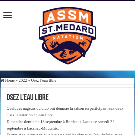
Home
»
2022
»
Osez l’eau libre
Osez l’eau libre
Quelques nageurs du club ont démarré la saison en participant aux deux
Osez la natation en eau libre.
Dimanche dernier le 18 septembre à Bordeaux Lac et ce samedi 24
septembre à Lacanau-Moutchic.
Toutes et tous ont pris du plaisir malgré les algues et l’eau fraîche, avec