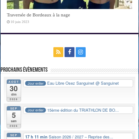
Traversée de Bordeaux à la nage
10 juin 2023
Prochains évènements
AOÛT
Eau Libre Osez Sanguinet
@ Sanguinet
Jour entier
30
dim
2026
SEP
15ème édition du TRIATHLON DE BO...
Jour entier
5
sam
2026
SEP
17 h 11 min
Saison 2026 / 2027 – Reprise des...