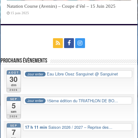
Natation Course (Avenirs) – Coupe d’été – 15 Juin 2025
15 juin 2025
Prochains évènements
AOÛT
Eau Libre Osez Sanguinet
@ Sanguinet
Jour entier
30
dim
2026
SEP
15ème édition du TRIATHLON DE BO...
Jour entier
5
sam
2026
SEP
17 h 11 min
Saison 2026 / 2027 – Reprise des...
7