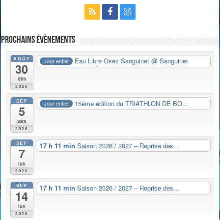
Prochains évènements
AOÛT
Eau Libre Osez Sanguinet
@ Sanguinet
Jour entier
30
dim
2026
SEP
15ème édition du TRIATHLON DE BO...
Jour entier
5
sam
2026
SEP
17 h 11 min
Saison 2026 / 2027 – Reprise des...
7
lun
2026
SEP
17 h 11 min
Saison 2026 / 2027 – Reprise des...
14
lun
2026